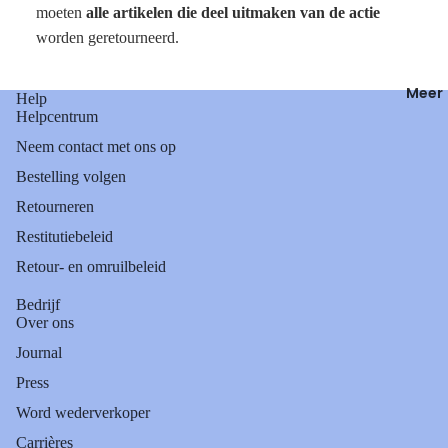
moeten
alle artikelen die deel uitmaken van de actie
worden geretourneerd.
Meer
Help
Helpcentrum
Neem contact met ons op
Bestelling volgen
Retourneren
Restitutiebeleid
Retour- en omruilbeleid
Bedrijf
Over ons
Journal
Press
Word wederverkoper
Carrières