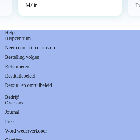
Malin
E
Help
Helpcentrum
Neem contact met ons op
Bestelling volgen
Retourneren
Restitutiebeleid
Retour- en omruilbeleid
Bedrijf
Over ons
Journal
Press
Word wederverkoper