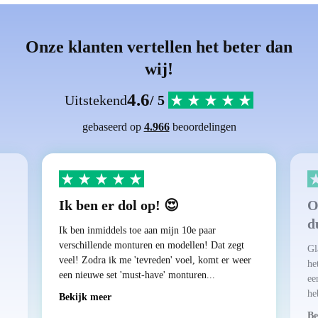
Onze klanten vertellen het beter dan
wij!
4.6
Uitstekend
/ 5
gebaseerd op
4.966
beoordelingen
Ik ben er dol op! 😍
O
d
Ik ben inmiddels toe aan mijn 10e paar
verschillende monturen en modellen! Dat zegt
Gl
veel! Zodra ik me 'tevreden' voel, komt er weer
he
een nieuwe set 'must-have' monturen...
ee
he
Bekijk meer
Be