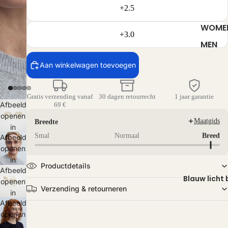
+2.5
WOME
+3.0
MEN
Aan winkelwagen toevoegen
Gratis verzending vanaf
30 dagen retourrecht
1 jaar garantie
Afbeelding
69 €
openen
Maatgids
Breedte
in
Smal
Normaal
Breed
Afbeelding
volledig
openen
scherm
in
Productdetails
Afbeelding
volledig
Blauw licht 
openen
scherm
Verzending & retourneren
in
Afbeelding
volledig
openen
scherm
in