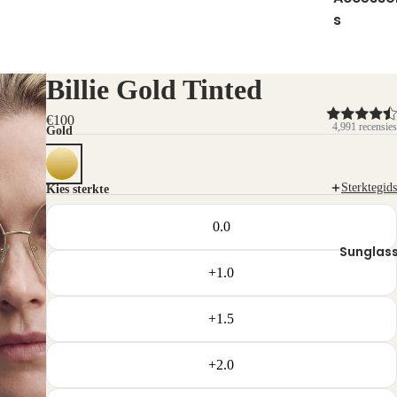
s
Billie Gold Tinted
€100
4,991 recensies
Gold
Sterktegids
Kies sterkte
0.0
Sunglas
+1.0
+1.5
+2.0