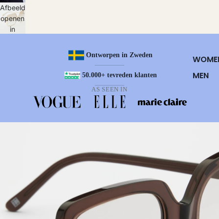
Afbeelding
volledig
openen
scherm
in
volledig
scherm
Ontworpen in Zweden
WOME
MEN
50.000+ tevreden klanten
AS SEEN IN