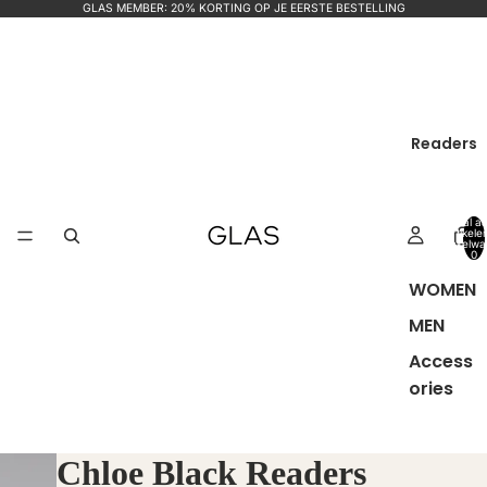
GLAS MEMBER: 20% KORTING OP JE EERSTE BESTELLING
Readers
Totaal aa
artikele
winkelwa
0
WOMEN
MEN
Access
ories
Chloe Black Readers