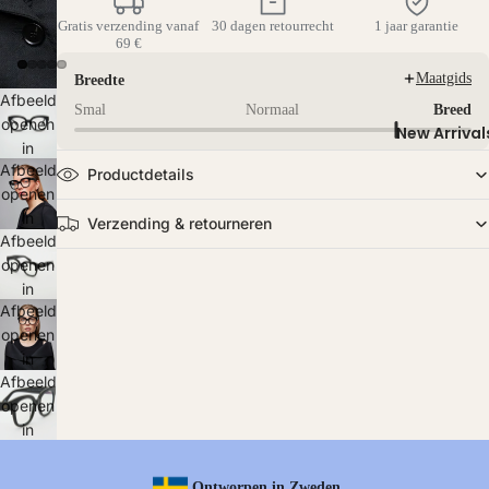
Gratis verzending vanaf
30 dagen retourrecht
1 jaar garantie
69 €
Maatgids
Breedte
Afbeelding
Smal
Normaal
Breed
openen
New Arrival
in
Afbeelding
volledig
Productdetails
openen
scherm
in
Verzending & retourneren
Afbeelding
volledig
openen
scherm
in
Afbeelding
volledig
openen
scherm
in
Afbeelding
volledig
openen
scherm
in
volledig
scherm
Ontworpen in Zweden