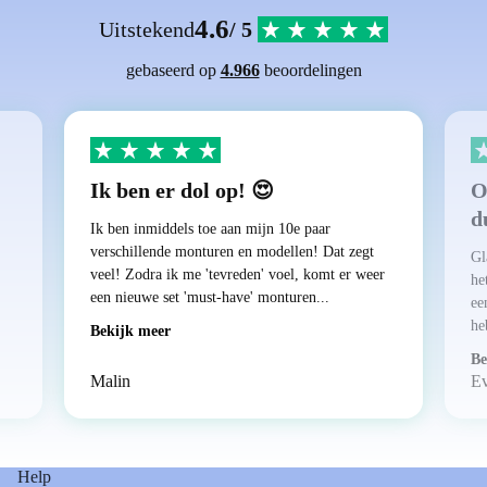
4.6
Uitstekend
/ 5
gebaseerd op
4.966
beoordelingen
Ik ben er dol op! 😍
O
d
Ik ben inmiddels toe aan mijn 10e paar
verschillende monturen en modellen! Dat zegt
Gl
veel! Zodra ik me 'tevreden' voel, komt er weer
he
een nieuwe set 'must-have' monturen...
ee
he
Bekijk meer
Be
Malin
E
Help