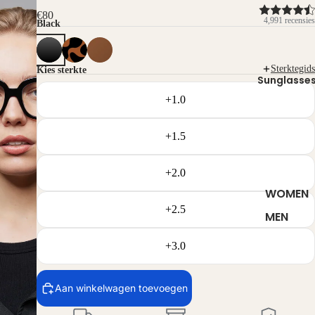
€80
4,991 recensies
Black
Sterktegids
Kies sterkte
Sunglasse
+1.0
+1.5
+2.0
WOMEN
+2.5
MEN
+3.0
Aan winkelwagen toevoegen